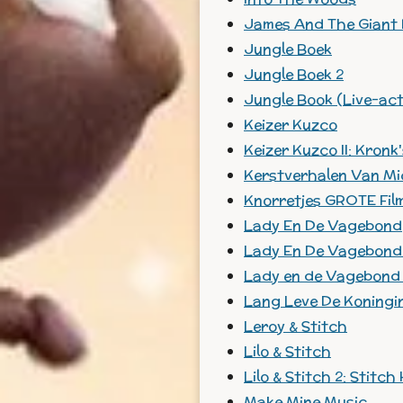
James And The Giant
Jungle Boek
Jungle Boek 2
Jungle Book (Live-act
Keizer Kuzco
Keizer Kuzco II: Kron
Kerstverhalen Van Mic
Knorretjes GROTE Fil
Lady En De Vagebond
Lady En De Vagebond 
Lady en de Vagebond (
Lang Leve De Koningi
Leroy & Stitch
Lilo & Stitch
Lilo & Stitch 2: Stitch
Make Mine Music