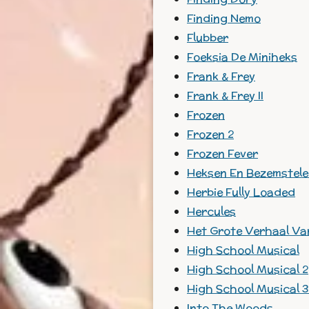
Finding Nemo
Flubber
Foeksia De Miniheks
Frank & Frey
Frank & Frey II
Frozen
Frozen 2
Frozen Fever
Heksen En Bezemstel
Herbie Fully Loaded
Hercules
Het Grote Verhaal Va
High School Musical
High School Musical 2
High School Musical 3
Into The Woods