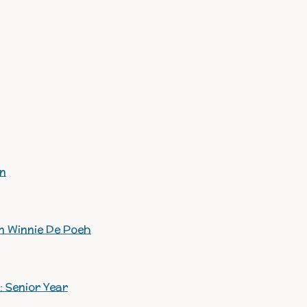
en
n Winnie De Poeh
: Senior Year