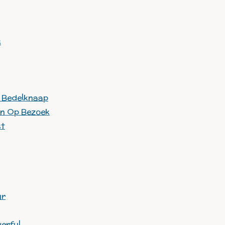
s
e Bedelknaap
en Op Bezoek
st
ur
erful