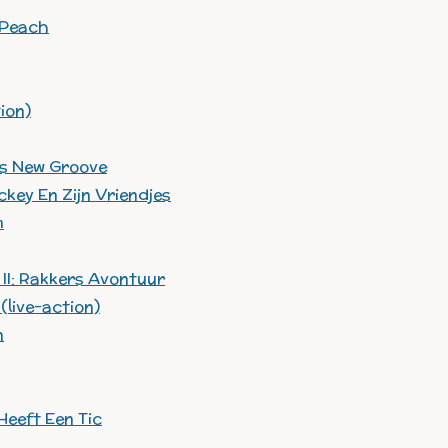
 Peach
ion)
k's New Groove
key En Zijn Vriendjes
m
II: Rakkers Avontuur
live-action)
n
 Heeft Een Tic