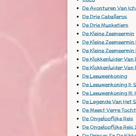
De Avonturen Van Ic
De Drie Caballeros
De Drie Musketiers
De Kleine Zeemeermin
De Kleine Zeemeermin I
De Kleine Zeemeermin 
De Klokkenluider Van
De Klokkenluider Van 
De Leeuwenkoning
De Leeuwenkoning II: 
De Leeuwenkoning III
De Legende Van Het S
De Meest Verre Tocht
De Ongelooflijke Reis
De Ongelooflijke Reis 
De Prinses En De Kikk