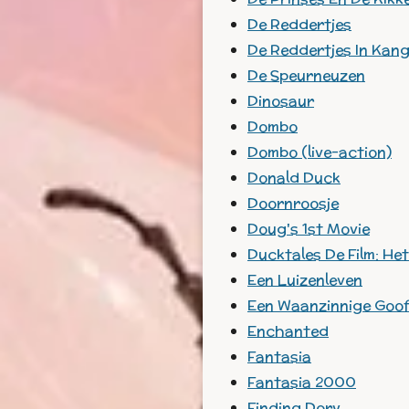
De Reddertjes
De Reddertjes In Kan
De Speurneuzen
Dinosaur
Dombo
Dombo (live-action)
Donald Duck
Doornroosje
Doug's 1st Movie
Ducktales De Film: H
Een Luizenleven
Een Waanzinnige Goof
Enchanted
Fantasia
Fantasia 2000
Finding Dory