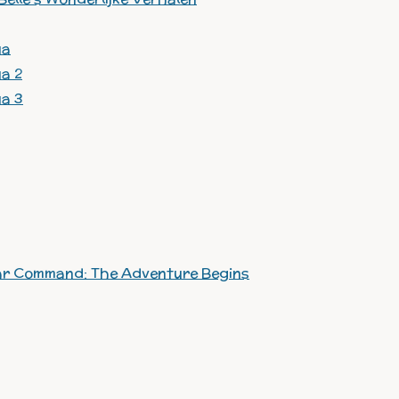
ua
ua 2
ua 3
ar Command: The Adventure Begins