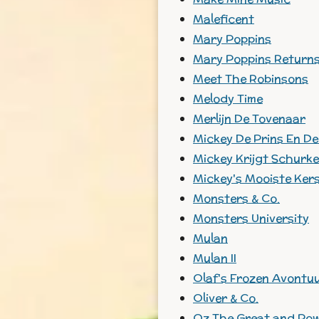
Maleficent
Mary Poppins
Mary Poppins Return
Meet The Robinsons
Melody Time
Merlijn De Tovenaar
Mickey De Prins En D
Mickey Krijgt Schurk
Mickey's Mooiste Ker
Monsters & Co.
Monsters University
Mulan
Mulan II
Olaf's Frozen Avontu
Oliver & Co.
Oz The Great and Pow