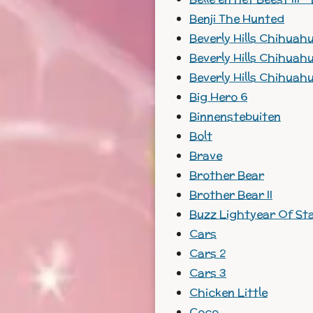
Benji The Hunted
Beverly Hills Chihuah
Beverly Hills Chihuah
Beverly Hills Chihuah
Big Hero 6
Binnenstebuiten
Bolt
Brave
Brother Bear
Brother Bear II
Buzz Lightyear Of St
Cars
Cars 2
Cars 3
Chicken Little
Coco