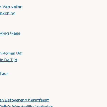
ak Van Jafar
venkoning
oking Glass
n Komen Uit
In De Tijd
ntuur
 Een Betoverend Kerstfeest
- Belle's Wonderlijke Verhalen