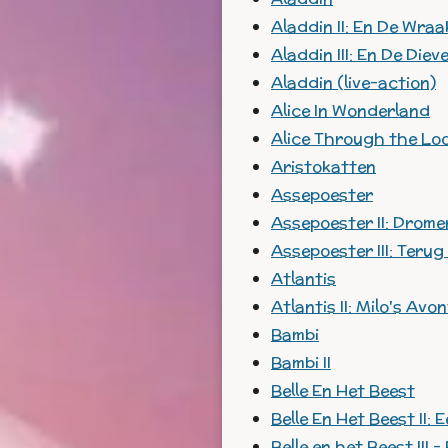
Aladdin II: En De Wra
Aladdin III: En De Die
Aladdin (live-action)
Alice In Wonderland
Alice Through the Lo
Aristokatten
Assepoester
Assepoester II: Drome
Assepoester III: Terug 
Atlantis
Atlantis II: Milo's Avo
Bambi
Bambi II
Belle En Het Beest
Belle En Het Beest II:
Belle en het Beest III 