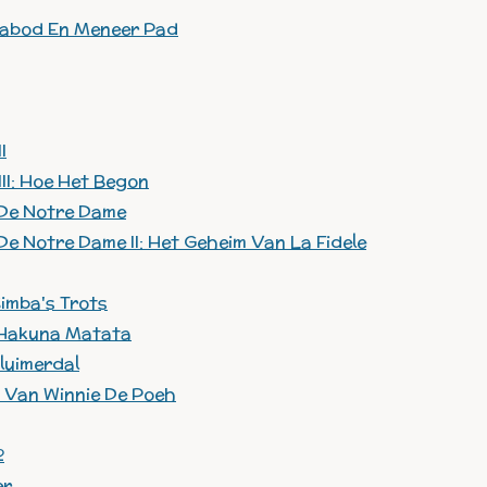
habod En Meneer Pad
I
III: Hoe Het Begon
 De Notre Dame
De Notre Dame II: Het Geheim Van La Fidele
Simba's Trots
: Hakuna Matata
luimerdal
 Van Winnie De Poeh
2
er