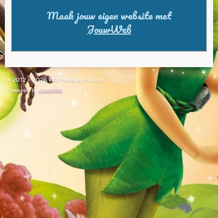
Maak jouw eigen website met
JouwWeb
© 2012 - 2026 Walt-disney-world
Powered by
JouwWeb