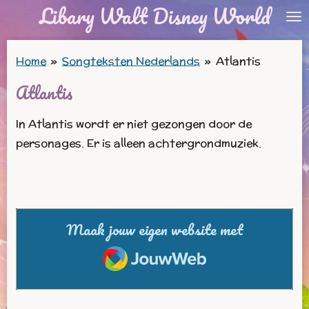
Libary Walt Disney World
Ga
direct
naar
Home
»
Songteksten Nederlands
»
Atlantis
de
Atlantis
hoofdinhoud
In Atlantis wordt er niet gezongen door de
personages. Er is alleen achtergrondmuziek.
Maak jouw eigen website met
JouwWeb