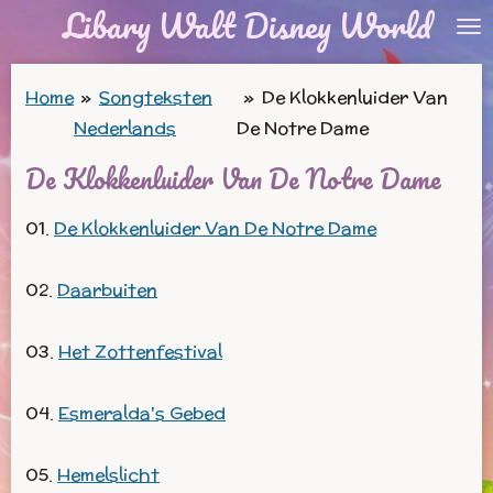
Libary Walt Disney World
Ga
direct
naar
Home
»
Songteksten
»
De Klokkenluider Van
de
Nederlands
De Notre Dame
hoofdinhoud
De Klokkenluider Van De Notre Dame
01.
De Klokkenluider Van De Notre Dame
02.
Daarbuiten
03.
Het Zottenfestival
04.
Esmeralda's Gebed
05.
Hemelslicht