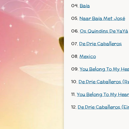
04.
Baía
05.
Naar Baía Met José
06.
Os Quindins De YaYá
07.
De Drie Caballeros
08.
Mexico
09.
You Belong To My He
10.
De Drie Caballeros (R
11.
You Belong To My Hear
12.
De Drie Caballeros (Ei