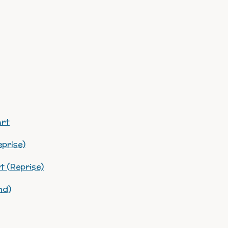
art
eprise)
t (Reprise)
nd)