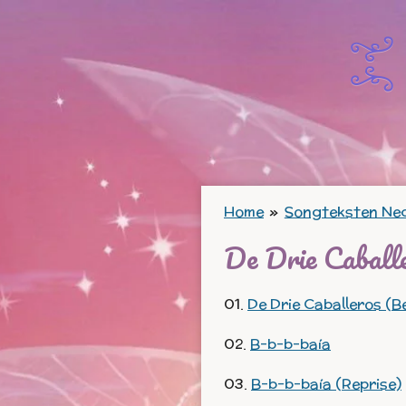
Ga
direct
naar
de
hoofdinhoud
Home
»
Songteksten Ne
De Drie Caball
01.
De Drie Caballeros (B
02.
B-b-b-baía
03.
B-b-b-baía (Reprise)