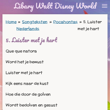
Libary Walt Disney World
Ga
direct
naar
Home
»
Songteksten
»
Pocahontas
»
5. Luister
de
Nederlands
met je hart
hoofdinhoud
5. Luister met je hart
Que que natora
Word het je bewust
Luister met je hart
Kijk eens naar de kust
Hoe die door de golven
Wordt bedolven en gesust