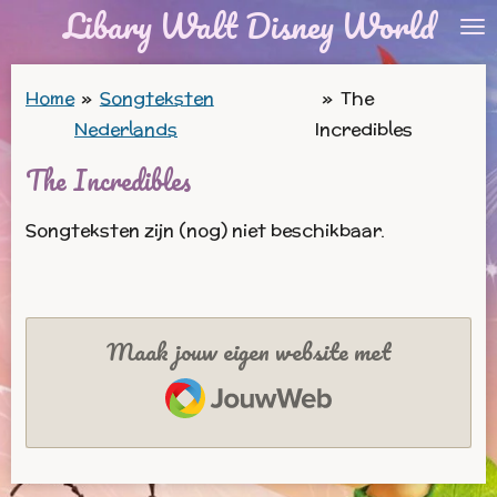
Libary Walt Disney World
Ga
direct
naar
Home
»
Songteksten
»
The
de
Nederlands
Incredibles
hoofdinhoud
The Incredibles
Songteksten zijn (nog) niet beschikbaar.
Maak jouw eigen website met
JouwWeb