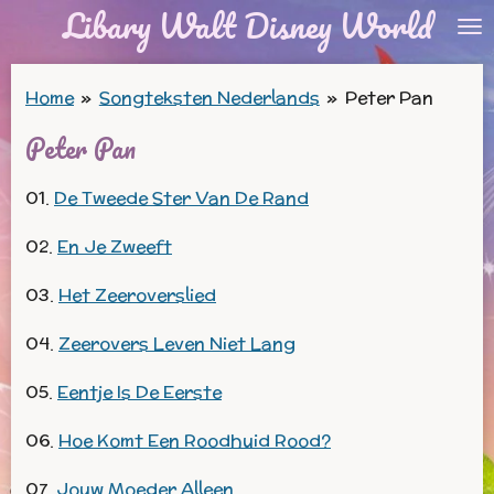
Libary Walt Disney World
Ga
direct
naar
Home
»
Songteksten Nederlands
»
Peter Pan
de
Peter Pan
hoofdinhoud
01.
De Tweede Ster Van De Rand
02.
En Je Zweeft
03.
Het Zeeroverslied
04.
Zeerovers Leven Niet Lang
05.
Eentje Is De Eerste
06.
Hoe Komt Een Roodhuid Rood?
07.
Jouw Moeder Alleen