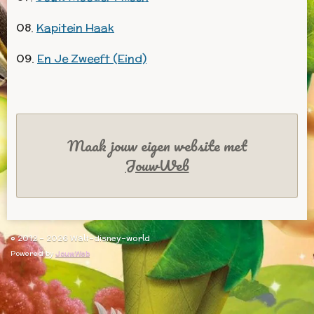
08.
Kapitein Haak
09.
En Je Zweeft (Eind)
Maak jouw eigen website met
JouwWeb
© 2012 - 2026 Walt-disney-world
Powered by
JouwWeb