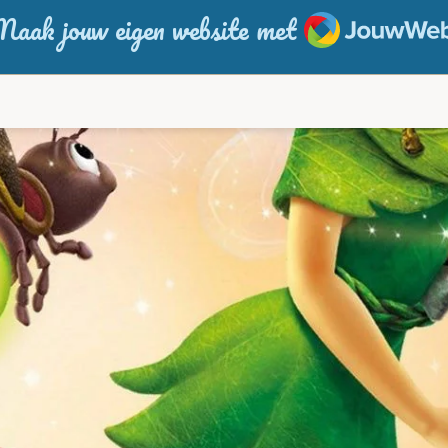
JouwWeb
aak jouw eigen website met