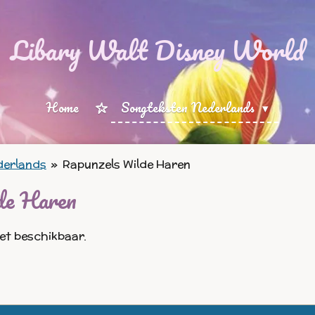
Libary Walt Disney World
Home
Songteksten Nederlands
derlands
»
Rapunzels Wilde Haren
de Haren
iet beschikbaar.