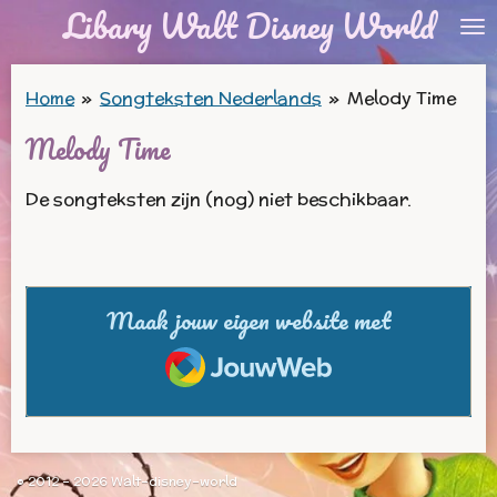
Libary Walt Disney World
Ga
direct
naar
Home
»
Songteksten Nederlands
»
Melody Time
de
Melody Time
hoofdinhoud
De songteksten zijn (nog) niet beschikbaar.
Maak jouw eigen website met
JouwWeb
© 2012 - 2026 Walt-disney-world