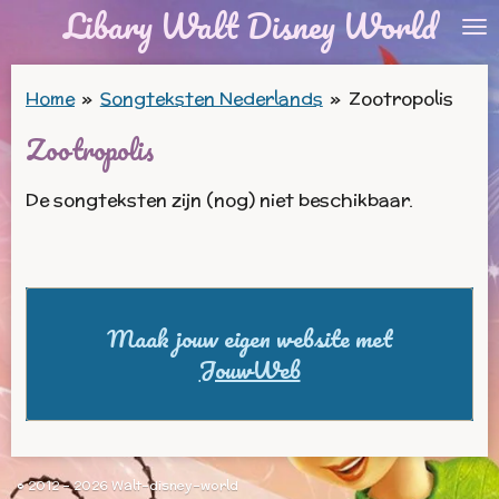
Libary Walt Disney World
Ga
direct
naar
Home
»
Songteksten Nederlands
»
Zootropolis
de
Zootropolis
hoofdinhoud
De songteksten zijn (nog) niet beschikbaar.
Maak jouw eigen website met
JouwWeb
© 2012 - 2026 Walt-disney-world