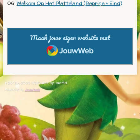
06.
Welkom Op Het Platteland (Reprise + Eind)
Maak jouw eigen website met
JouwWeb
© 2012 - 2026 Walt-disney-world
Powered by
JouwWeb