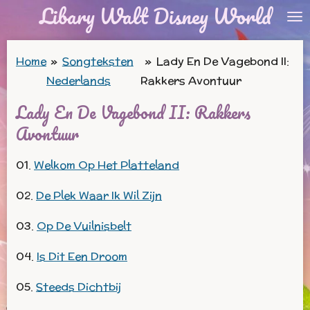
Libary Walt Disney World
Ga
direct
naar
Home
»
Songteksten
»
Lady En De Vagebond II:
de
Nederlands
Rakkers Avontuur
hoofdinhoud
Lady En De Vagebond II: Rakkers
Avontuur
01.
Welkom Op Het Platteland
02.
De Plek Waar Ik Wil Zijn
03.
Op De Vuilnisbelt
04.
Is Dit Een Droom
05.
Steeds Dichtbij