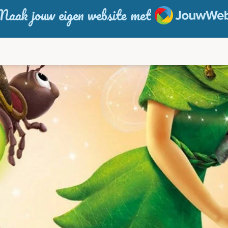
JouwWeb
aak jouw eigen website met