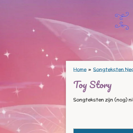
Ga
direct
naar
de
hoofdinhoud
Home
»
Songteksten Ne
Toy Story
Songteksten zijn (nog) n