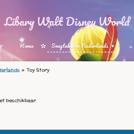
Libary Walt Disney World
Home
Songteksten Nederlands
derlands
»
Toy Story
iet beschikbaar.