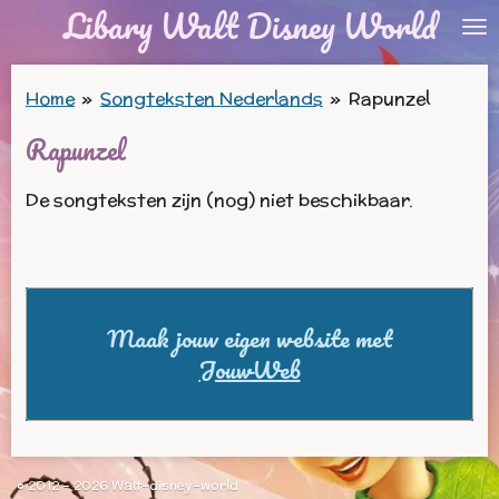
Libary Walt Disney World
Ga
direct
naar
Home
»
Songteksten Nederlands
»
Rapunzel
de
Rapunzel
hoofdinhoud
De songteksten zijn (nog) niet beschikbaar.
Maak jouw eigen website met
JouwWeb
© 2012 - 2026 Walt-disney-world