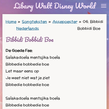
Libary Walt Disney World
Ga
direct
naar
Home
»
Songteksten
»
Assepoester
»
06. Bibbidi
de
Nederlands
Bobbidi Boe
hoofdinhoud
Bibbidi Bobbidi Boe
De Goede Fee:
Salakadoela mentsjika boela
Bibbedie bobbedie boe
Let maar eens op
Je weet niet wat je ziet
Bibbedie bobbedie boe
Salakadoela mentsjika boela
Bibbedie bobbedie boe