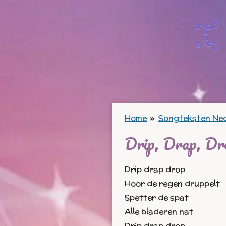
Ga
direct
naar
de
hoofdinhoud
Home
»
Songteksten Ne
Drip, Drap, Dr
Drip drap drop
Hoor de regen druppelt
Spetter de spat
Alle bladeren nat
Drip drap drop