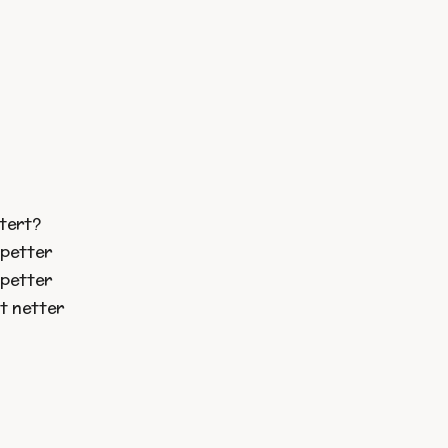
n
n
ttert?
spetter
spetter
t netter