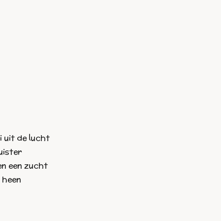
i uit de lucht
uister
 en een zucht
i heen