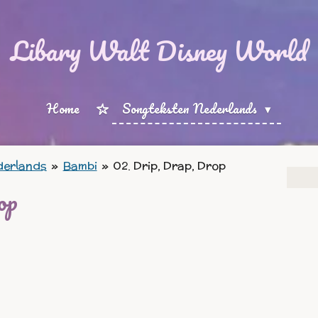
Libary Walt Disney World
Home
Songteksten Nederlands
derlands
»
Bambi
»
02. Drip, Drap, Drop
op