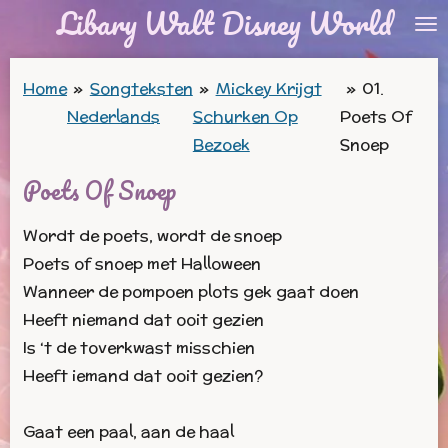
Libary Walt Disney World
Ga
direct
naar
Home
»
Songteksten
»
Mickey Krijgt
»
01.
de
Nederlands
Schurken Op
Poets Of
hoofdinhoud
Bezoek
Snoep
Poets Of Snoep
Wordt de poets, wordt de snoep
Poets of snoep met Halloween
Wanneer de pompoen plots gek gaat doen
Heeft niemand dat ooit gezien
Is ‘t de toverkwast misschien
Heeft iemand dat ooit gezien?
Gaat een paal, aan de haal