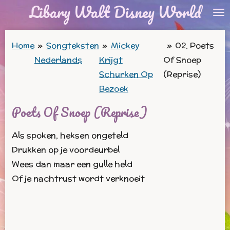
Libary Walt Disney World
Ga
direct
naar
Home
»
Songteksten
»
Mickey
»
02. Poets
de
Nederlands
Krijgt
Of Snoep
hoofdinhoud
Schurken Op
(Reprise)
Bezoek
Poets Of Snoep (Reprise)
Als spoken, heksen ongeteld
Drukken op je voordeurbel
Wees dan maar een gulle held
Of je nachtrust wordt verknoeit