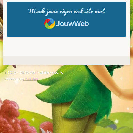
Maak jouw eigen website met
JouwWeb
© 2012 - 2026 Walt-disney-world
Powered by
JouwWeb