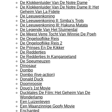
De Klokkenluider Van De Notre Dame
De Klokkenluider Van De Notre Dame II: Het
Geheim Van La Fidele
De Leeuwenkoning
De Leeuwenkoning II: Simba's Trots
De Leeuwenkoning III: Hakuna Matata
De Legende Van Het Sluimerdal
De Meest Verre Tocht Van Winnie De Poeh
De Ongelooflijke Reis
De Ongelooflijke Reis 2
De Prinses En De Kikker
De Reddertjes
De Reddertjes In Kangaroeland
De Speurneuzen
Dinosaur
Dombo
Dombo (live-action)
Donald Duck
Doornroosje
Doug's 1st Movie
Ducktales De Film: Het Geheim Van De
Wonderlamp
Een Luizenleven
Een Waanzinnige Goofy Movie
Enchanted