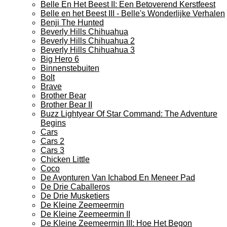
Belle En Het Beest II: Een Betoverend Kerstfeest
Belle en het Beest III - Belle's Wonderlijke Verhalen
Benji The Hunted
Beverly Hills Chihuahua
Beverly Hills Chihuahua 2
Beverly Hills Chihuahua 3
Big Hero 6
Binnenstebuiten
Bolt
Brave
Brother Bear
Brother Bear II
Buzz Lightyear Of Star Command: The Adventure
Begins
Cars
Cars 2
Cars 3
Chicken Little
Coco
De Avonturen Van Ichabod En Meneer Pad
De Drie Caballeros
De Drie Musketiers
De Kleine Zeemeermin
De Kleine Zeemeermin II
De Kleine Zeemeermin III: Hoe Het Begon