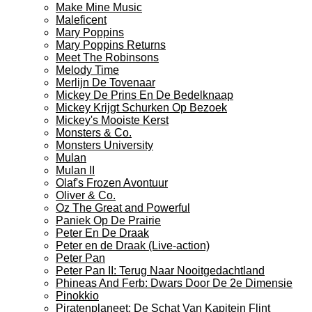
Make Mine Music
Maleficent
Mary Poppins
Mary Poppins Returns
Meet The Robinsons
Melody Time
Merlijn De Tovenaar
Mickey De Prins En De Bedelknaap
Mickey Krijgt Schurken Op Bezoek
Mickey's Mooiste Kerst
Monsters & Co.
Monsters University
Mulan
Mulan II
Olaf's Frozen Avontuur
Oliver & Co.
Oz The Great and Powerful
Paniek Op De Prairie
Peter En De Draak
Peter en de Draak (Live-action)
Peter Pan
Peter Pan II: Terug Naar Nooitgedachtland
Phineas And Ferb: Dwars Door De 2e Dimensie
Pinokkio
Piratenplaneet: De Schat Van Kapitein Flint