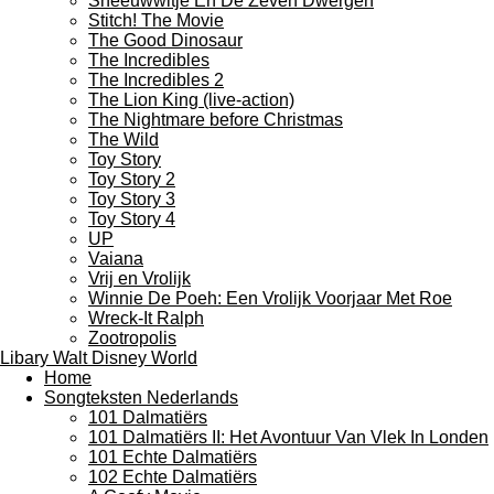
Sneeuwwitje En De Zeven Dwergen
Stitch! The Movie
The Good Dinosaur
The Incredibles
The Incredibles 2
The Lion King (live-action)
The Nightmare before Christmas
The Wild
Toy Story
Toy Story 2
Toy Story 3
Toy Story 4
UP
Vaiana
Vrij en Vrolijk
Winnie De Poeh: Een Vrolijk Voorjaar Met Roe
Wreck-It Ralph
Zootropolis
Libary Walt Disney World
Home
Songteksten Nederlands
101 Dalmatiërs
101 Dalmatiërs II: Het Avontuur Van Vlek In Londen
101 Echte Dalmatiërs
102 Echte Dalmatiërs