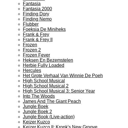
Fantasia
Fantasia 2000
Finding Dory
Finding Nemo
Flubber
Foeksia De Miniheks
Frank & Frey
Frank & Frey II
Frozen
Frozen 2
Frozen Fever
Heksen En Bezemstelen
Herbie Fully Loaded
Hercules
Het Grote Verhaal Van Winnie De Poeh
High School Musical
High School Musical 2
High School Musical 3: Senior Year
Into The Woods
James And The Giant Peach
Jungle Boek
Jungle Boek 2
Jungle Book (Live-action)
Keizer Kuzco
Keizer Kuzco II: Kronk's New Groove