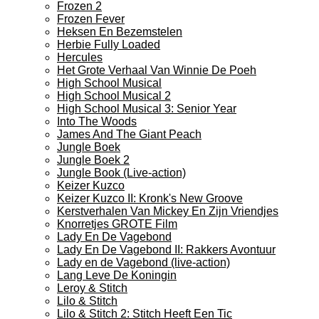
Frozen 2
Frozen Fever
Heksen En Bezemstelen
Herbie Fully Loaded
Hercules
Het Grote Verhaal Van Winnie De Poeh
High School Musical
High School Musical 2
High School Musical 3: Senior Year
Into The Woods
James And The Giant Peach
Jungle Boek
Jungle Boek 2
Jungle Book (Live-action)
Keizer Kuzco
Keizer Kuzco II: Kronk's New Groove
Kerstverhalen Van Mickey En Zijn Vriendjes
Knorretjes GROTE Film
Lady En De Vagebond
Lady En De Vagebond II: Rakkers Avontuur
Lady en de Vagebond (live-action)
Lang Leve De Koningin
Leroy & Stitch
Lilo & Stitch
Lilo & Stitch 2: Stitch Heeft Een Tic