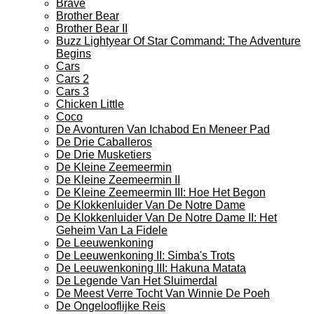
Brave
Brother Bear
Brother Bear II
Buzz Lightyear Of Star Command: The Adventure
Begins
Cars
Cars 2
Cars 3
Chicken Little
Coco
De Avonturen Van Ichabod En Meneer Pad
De Drie Caballeros
De Drie Musketiers
De Kleine Zeemeermin
De Kleine Zeemeermin II
De Kleine Zeemeermin III: Hoe Het Begon
De Klokkenluider Van De Notre Dame
De Klokkenluider Van De Notre Dame II: Het
Geheim Van La Fidele
De Leeuwenkoning
De Leeuwenkoning II: Simba's Trots
De Leeuwenkoning III: Hakuna Matata
De Legende Van Het Sluimerdal
De Meest Verre Tocht Van Winnie De Poeh
De Ongelooflijke Reis