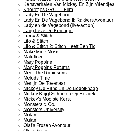
Kerstverhalen Van Mickey En Zijn Vriendjes
Knorretjes GROTE Film
Lady En De Vagebond
Lady En De Vagebond II: Rakkers Avontuur
Lady en de Vagebond (live-action)
Lang Leve De Koningin
Leroy & Stitch
Lilo & Stitch
Lilo & Stitch 2: Stitch Heeft Een Tic
Make Mine Music
Maleficent
Mary Poppins
Mary Poppins Returns
Meet The Robinsons
Melody Time
Merlijn De Tovenaar
Mickey De Prins En De Bedelknaap
Mickey Krijgt Schurken Op Bezoek
Mickey's Mooiste Kerst
Monsters & Co.
Monsters University
Mulan
Mulan II
Olaf's Frozen Avontuur
Oliver & Co.