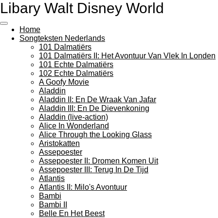
Libary Walt Disney World
Ga
direct
naar
Home
de
Songteksten Nederlands
hoofdinhoud
101 Dalmatiërs
101 Dalmatiërs II: Het Avontuur Van Vlek In Londen
101 Echte Dalmatiërs
102 Echte Dalmatiërs
A Goofy Movie
Aladdin
Aladdin II: En De Wraak Van Jafar
Aladdin III: En De Dievenkoning
Aladdin (live-action)
Alice In Wonderland
Alice Through the Looking Glass
Aristokatten
Assepoester
Assepoester II: Dromen Komen Uit
Assepoester III: Terug In De Tijd
Atlantis
Atlantis II: Milo's Avontuur
Bambi
Bambi II
Belle En Het Beest