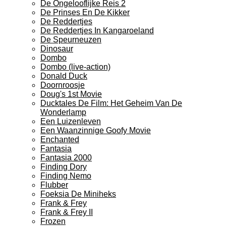
De Ongelooflijke Reis 2
De Prinses En De Kikker
De Reddertjes
De Reddertjes In Kangaroeland
De Speurneuzen
Dinosaur
Dombo
Dombo (live-action)
Donald Duck
Doornroosje
Doug's 1st Movie
Ducktales De Film: Het Geheim Van De
Wonderlamp
Een Luizenleven
Een Waanzinnige Goofy Movie
Enchanted
Fantasia
Fantasia 2000
Finding Dory
Finding Nemo
Flubber
Foeksia De Miniheks
Frank & Frey
Frank & Frey II
Frozen