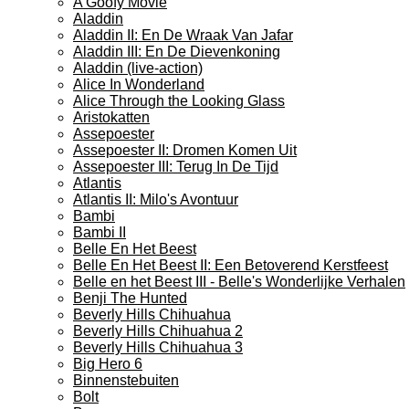
A Goofy Movie
Aladdin
Aladdin II: En De Wraak Van Jafar
Aladdin III: En De Dievenkoning
Aladdin (live-action)
Alice In Wonderland
Alice Through the Looking Glass
Aristokatten
Assepoester
Assepoester II: Dromen Komen Uit
Assepoester III: Terug In De Tijd
Atlantis
Atlantis II: Milo's Avontuur
Bambi
Bambi II
Belle En Het Beest
Belle En Het Beest II: Een Betoverend Kerstfeest
Belle en het Beest III - Belle's Wonderlijke Verhalen
Benji The Hunted
Beverly Hills Chihuahua
Beverly Hills Chihuahua 2
Beverly Hills Chihuahua 3
Big Hero 6
Binnenstebuiten
Bolt