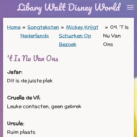
Libary Walt Disney World
Ga
direct
naar
Home
»
Songteksten
»
Mickey Krijgt
»
04. 'T Is
de
Nederlands
Schurken Op
Nu Van
hoofdinhoud
Bezoek
Ons
't Is Nu Van Ons
Jafar:
Dit is de juiste plek
Cruella de Vil:
Leuke contacten, geen gebrek
Ursula:
Ruim plaats