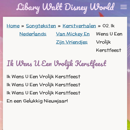
Libary Walt Disney World
Ga
direct
naar
Home
»
Songteksten
»
Kerstverhalen
»
02. Ik
de
Nederlands
Van Mickey En
Wens U Een
hoofdinhoud
Zijn Vriendjes
Vrolijk
Kerstfeest
Ik Wens U Een Vrolijk Kerstfeest
Ik Wens U Een Vrolijk Kerstfeest
Ik Wens U Een Vrolijk Kerstfeest
Ik Wens U Een Vrolijk Kerstfeest
En een Gelukkig Nieuwjaar!