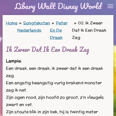
Libary Walt Disney World
Ga
direct
naar
Home
»
Songteksten
»
Peter
»
02. Ik Zweer
de
Nederlands
En De
Dat Ik Een Draak
hoofdinhoud
Draak
Zag
Ik Zweer Dat Ik Een Draak Zag
Lampie:
Een draak, een draak, ik zweer dat ik een draak
zag.
Een angstig beangstig vurig brakend monster
zag ik net.
Zijn ogen rood, zijn hoofd zo groot, z'n vleugels
zwart en vet.
Zijn stoute blik in zijn bek, hij is twintig meter