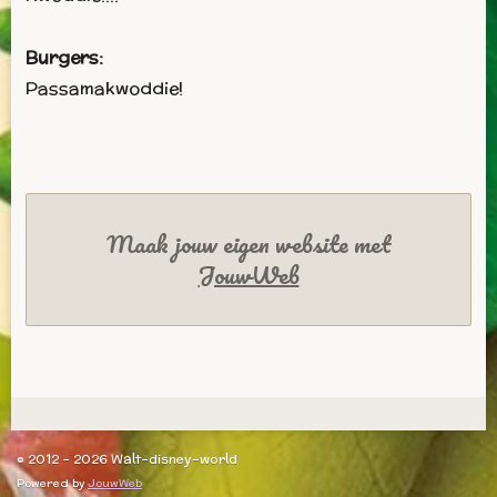
Burgers:
Passamakwoddie!
Maak jouw eigen website met
JouwWeb
© 2012 - 2026 Walt-disney-world
Powered by
JouwWeb