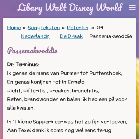
Libary Walt Disney World
Ga
direct
naar
Home
»
Songteksten
»
Peter En
»
04.
de
Nederlands
De Draak
Passemakwoddie
hoofdinhoud
Passemakwoddie
Dr. Terminus:
Ik genas de mens van Purmer tot Puttershoek,
En genas konijnen tot in Ermelo.
Jicht, difteritis , breuken, bronchitis,
Beten, brandwonden en balen, ik heb een pil voor
alle kwalen.
In 't kleine Sappermeer was het zo fijn vertoeven,
Aan Texel denk ik soms nog wel eens terug.