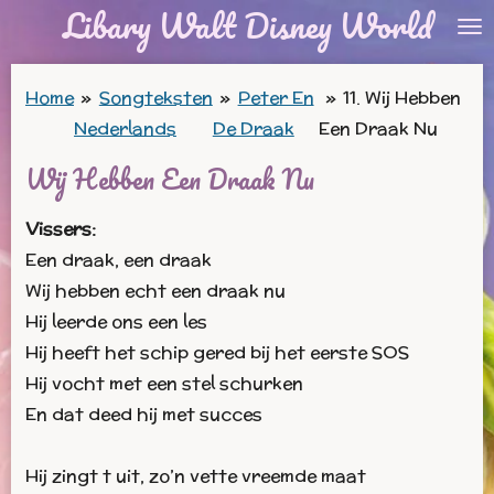
Libary Walt Disney World
Ga
direct
naar
Home
»
Songteksten
»
Peter En
»
11. Wij Hebben
de
Nederlands
De Draak
Een Draak Nu
hoofdinhoud
Wij Hebben Een Draak Nu
Vissers:
Een draak, een draak
Wij hebben echt een draak nu
Hij leerde ons een les
Hij heeft het schip gered bij het eerste SOS
Hij vocht met een stel schurken
En dat deed hij met succes
Hij zingt t uit, zo’n vette vreemde maat