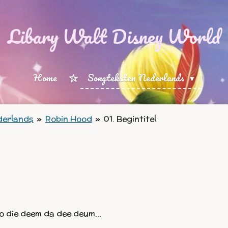
Libary Walt Disney World
Home
Songteksten Nederlands
derlands
»
Robin Hood
»
01. Begintitel
o die deem da dee deum…