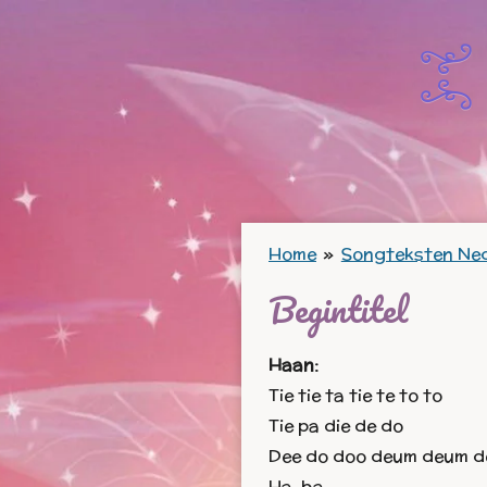
Ga
direct
naar
de
hoofdinhoud
Home
»
Songteksten Ne
Begintitel
Haan:
Tie tie ta tie te to to
Tie pa die de do
Dee do doo deum deum d
Ha, ha…