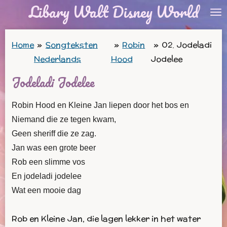
Libary Walt Disney World
Ga
direct
naar
Home
»
Songteksten
»
Robin
»
02. Jodeladi
de
Nederlands
Hood
Jodelee
hoofdinhoud
Jodeladi Jodelee
Robin Hood en Kleine Jan liepen door het bos en
Niemand die ze tegen kwam,
Geen sheriff die ze zag.
Jan was een grote beer
Rob een slimme vos
En jodeladi jodelee
Wat een mooie dag
Rob en Kleine Jan, die lagen lekker in het water