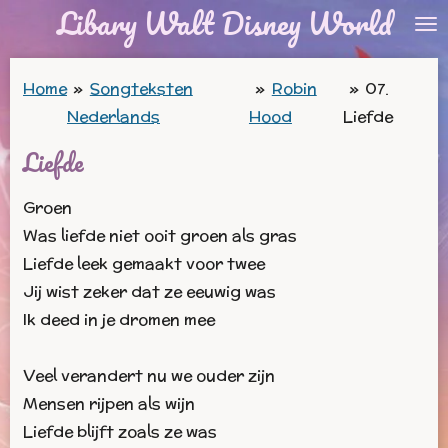
Libary Walt Disney World
Ga
direct
naar
Home
»
Songteksten
»
Robin
»
07.
de
Nederlands
Hood
Liefde
hoofdinhoud
Liefde
Groen
Was liefde niet ooit groen als gras
Liefde leek gemaakt voor twee
Jij wist zeker dat ze eeuwig was
Ik deed in je dromen mee
Veel verandert nu we ouder zijn
Mensen rijpen als wijn
Liefde blijft zoals ze was