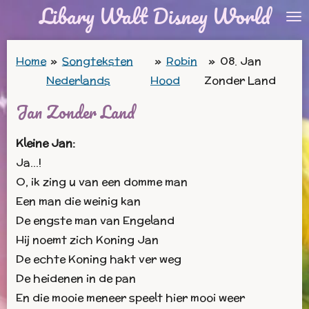
Libary Walt Disney World
Ga
direct
naar
Home
»
Songteksten
»
Robin
»
08. Jan
de
Nederlands
Hood
Zonder Land
hoofdinhoud
Jan Zonder Land
Kleine Jan:
Ja…!
O, ik zing u van een domme man
Een man die weinig kan
De engste man van Engeland
Hij noemt zich Koning Jan
De echte Koning hakt ver weg
De heidenen in de pan
En die mooie meneer speelt hier mooi weer