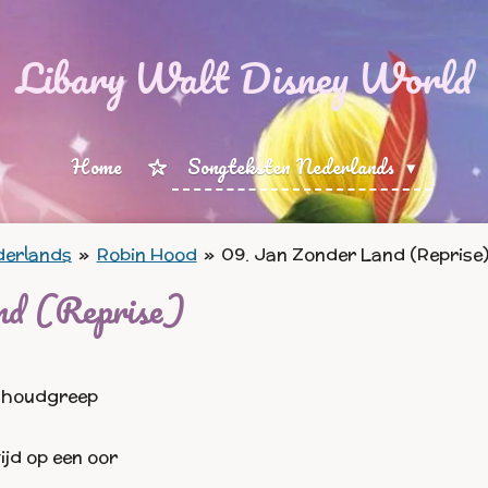
Libary Walt Disney World
Home
Songteksten Nederlands
derlands
»
Robin Hood
»
09. Jan Zonder Land (Reprise
nd (Reprise)
e houdgreep
ijd op een oor
g