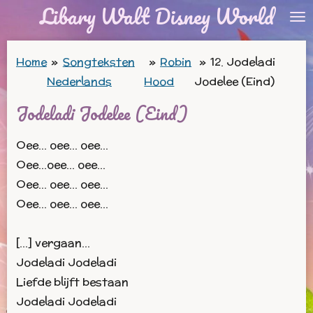
Libary Walt Disney World
Ga
direct
naar
Home
»
Songteksten
»
Robin
»
12. Jodeladi
de
Nederlands
Hood
Jodelee (Eind)
hoofdinhoud
Jodeladi Jodelee (Eind)
Oee… oee… oee…
Oee...oee... oee…
Oee… oee… oee…
Oee… oee… oee…
[…] vergaan…
Jodeladi Jodeladi
Liefde blijft bestaan
Jodeladi Jodeladi